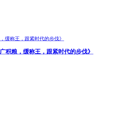
广积粮，缓称王，跟紧时代的步伐》