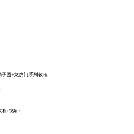
)柚子园+龙虎门系列教程
程
文档+视频：