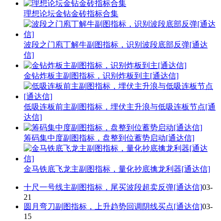
理想论坛金钻金砖指标合集
波段之门庖丁解牛副图指标，识别波段底部反弹[通达
信]
金钻炸板主副图指标，识别炸板到主[通达信]
低吸连板前主副图指标，埋伏主升浪与低吸连板节点[通
达信]
筹码集中度副图指标，盘整到位蓄势启动[通达信]
金马铁底飞龙主副图指标，量化抄底擒龙利器[通达信]
十尺一号线主副图指标，尾买波段超卖反弹[通达信]
03-
21
圆月弯刀副图指标，上升趋势回调阴线买点[通达信]
03-
15