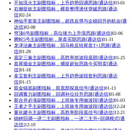
不知流火主副图指标，上升趋势回调思路[通达信]
03-01
右侧捉妖主副图指标，横盘整理潜伏突破思路[通达
信]
02-24
神仙手套装主副图指标，超跌反弹与企稳回升的机会[通
达信]
02-08
穹顶6号副图指标，高位接力上升浪思路[通达信]
02-06
腾蛇5号主副图指标，尾盘买阴思路[通达信]
01-31
龙泽法象主副图指标，回马枪反转尾盘T+1思路[通达
信]
01-28
底定三秦主副图指标，高胜率抓波段底部[通达信]
01-25
盘尾掘金主副图指标，捕捉超短思路今买明卖[通达
信]
01-18
多宝套利主副图指标，上升趋势波段套利思路[通达
信]
01-15
双金锚底副图指标，双底部探底信号[通达信]
01-13
回调蓄力副图指标，回调补位拉升思路[通达信]
01-08
新合并必涨副图指标，上班族专用做波段[通达信]
01-03
王者之手主副图指标，上班族专用做波段[通达信]
12-24
量化建仓主副图指标，高胜率阶段底信号[通达信]
12-21
锦鲤回调一进二主副图指标，一进二主升+回调模式[通
达信]
12-19