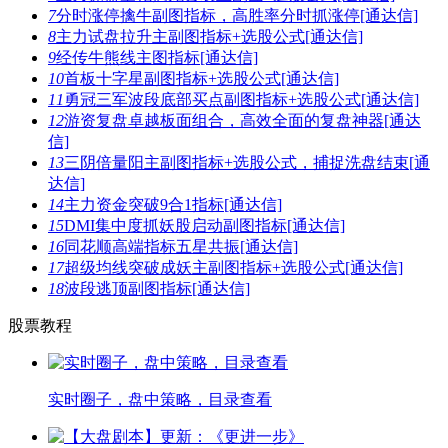
7
分时涨停擒牛副图指标，高胜率分时抓涨停[通达信]
8
主力试盘拉升主副图指标+选股公式[通达信]
9
经传牛熊线主图指标[通达信]
10
首板十字星副图指标+选股公式[通达信]
11
勇冠三军波段底部买点副图指标+选股公式[通达信]
12
游资复盘卓越板面组合，高效全面的复盘神器[通达
信]
13
三阴倍量阳主副图指标+选股公式，捕捉洗盘结束[通
达信]
14
主力资金突破9合1指标[通达信]
15
DMI集中度抓妖股启动副图指标[通达信]
16
同花顺高端指标五星共振[通达信]
17
超级均线突破成妖主副图指标+选股公式[通达信]
18
波段逃顶副图指标[通达信]
股票教程
实时圈子，盘中策略，目录查看