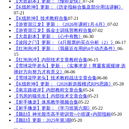
【大盘剧本】更新：《慢即是快》
07-24
【K线乾坤】更新：《历史指标合集及部分用法讲解》
07-21
【K线乾坤】技术教程合集
07-21
【游资混江龙】更新：《2026年课程1月-6月》
07-02
【游资混江龙】炼金士训练营教程合集
07-02
【大盘剧本】更新：《心中有数》
06-30
【波段之门】更新：《4只股票的买点分析（2）》
06-17
【红泡泡冲】更新：《我最近在用的4个动态条件》
06-
15
【红泡泡冲】内部技术文章教程合集
06-15
【雪球花甲老头】更新：《实事求是！尊重客观规律,选
择好方向努力才有意义》
06-06
【雪球花甲老头】技术教程战法文章合集
06-06
【K线乾坤】更新：《2026新选股模式RPS思路》
05-28
【南京路彼岸】内部教程文章合集
05-24
【书房的猫先生】内部技术文章合集
05-23
【射手擒龙】体系教学视频合集
05-22
【射手擒龙】更新：《学习班第六期》
05-22
【颜劼】神光股市高手密训营+小班课+内部指标
05-20
【颜劼】更新：2025年第3期
05-20