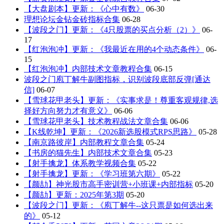
【大盘剧本】更新：《心中有数》
06-30
理想论坛金钻金砖指标合集
06-28
【波段之门】更新：《4只股票的买点分析（2）》
06-
17
【红泡泡冲】更新：《我最近在用的4个动态条件》
06-
15
【红泡泡冲】内部技术文章教程合集
06-15
波段之门庖丁解牛副图指标，识别波段底部反弹[通达
信]
06-07
【雪球花甲老头】更新：《实事求是！尊重客观规律,选
择好方向努力才有意义》
06-06
【雪球花甲老头】技术教程战法文章合集
06-06
【K线乾坤】更新：《2026新选股模式RPS思路》
05-28
【南京路彼岸】内部教程文章合集
05-24
【书房的猫先生】内部技术文章合集
05-23
【射手擒龙】体系教学视频合集
05-22
【射手擒龙】更新：《学习班第六期》
05-22
【颜劼】神光股市高手密训营+小班课+内部指标
05-20
【颜劼】更新：2025年第3期
05-20
【波段之门】更新：《庖丁解牛--这只票是如何选出来
的》
05-12