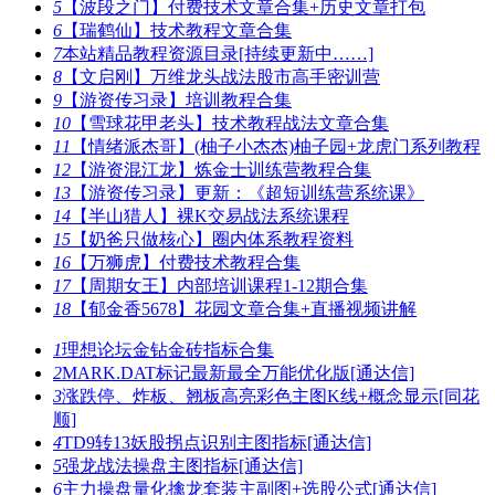
5
【波段之门】付费技术文章合集+历史文章打包
6
【瑞鹤仙】技术教程文章合集
7
本站精品教程资源目录[持续更新中……]
8
【文启刚】万维龙头战法股市高手密训营
9
【游资传习录】培训教程合集
10
【雪球花甲老头】技术教程战法文章合集
11
【情绪派杰哥】(柚子小杰杰)柚子园+龙虎门系列教程
12
【游资混江龙】炼金士训练营教程合集
13
【游资传习录】更新：《超短训练营系统课》
14
【半山猎人】裸K交易战法系统课程
15
【奶爸只做核心】圈内体系教程资料
16
【万狮虎】付费技术教程合集
17
【周期女王】内部培训课程1-12期合集
18
【郁金香5678】花园文章合集+直播视频讲解
1
理想论坛金钻金砖指标合集
2
MARK.DAT标记最新最全万能优化版[通达信]
3
涨跌停、炸板、翘板高亮彩色主图K线+概念显示[同花
顺]
4
TD9转13妖股拐点识别主图指标[通达信]
5
强龙战法操盘主图指标[通达信]
6
主力操盘量化擒龙套装主副图+选股公式[通达信]