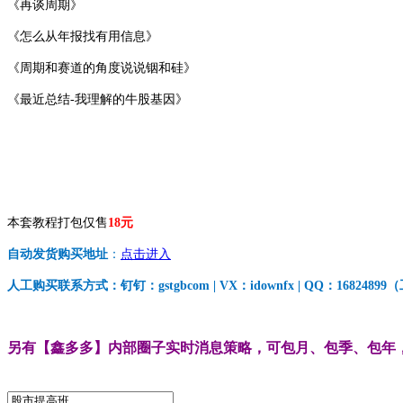
《再谈周期》
《怎么从年报找有用信息》
《周期和赛道的角度说说铟和硅》
《最近总结-我理解的牛股基因》
本套教程打包仅售
18元
自动发货购买地址
：
点击进入
人工购买联系方式：钉钉：gstgbcom | VX：idownfx | QQ：168248
另有【鑫多多】内部圈子实时消息策略，可包月、包季、包年