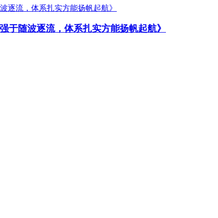
强于随波逐流，体系扎实方能扬帆起航》