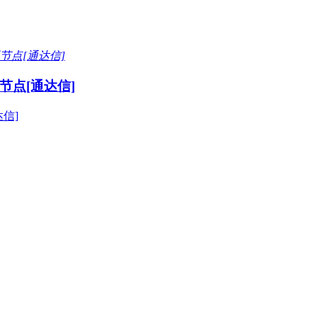
点[通达信]
信]