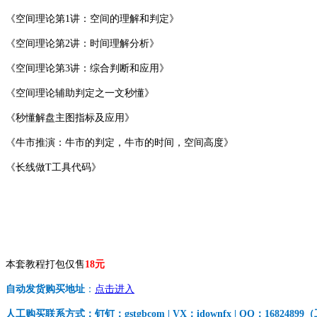
《空间理论第1讲：空间的理解和判定》
《空间理论第2讲：时间理解分析》
《空间理论第3讲：综合判断和应用》
《空间理论辅助判定之一文秒懂》
《秒懂解盘主图指标及应用》
《牛市推演：牛市的判定，牛市的时间，空间高度》
《长线做T工具代码》
本套教程打包仅售
18元
自动发货购买地址
：
点击进入
人工购买联系方式：钉钉：gstgbcom | VX：idownfx | QQ：168248