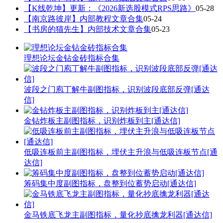
【K线乾坤】更新：《2026新选股模式RPS思路》
05-28
【南京路彼岸】内部教程文章合集
05-24
【书房的猫先生】内部技术文章合集
05-23
理想论坛金钻金砖指标合集
波段之门庖丁解牛副图指标，识别波段底部反弹[通达
信]
金钻炸板主副图指标，识别炸板到主[通达信]
低吸连板前主副图指标，埋伏主升浪与低吸连板节点[通
达信]
筹码集中度副图指标，盘整到位蓄势启动[通达信]
金马铁底飞龙主副图指标，量化抄底擒龙利器[通达信]