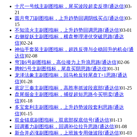
十尺一号线主副图指标，尾买波段超卖反弹[通达信]
03-
21
圆月弯刀副图指标，上升趋势回调阴线买点[通达信]
03-
15
不知流火主副图指标，上升趋势回调思路[通达信]
03-01
右侧捉妖主副图指标，横盘整理潜伏突破思路[通达
信]
02-24
神仙手套装主副图指标，超跌反弹与企稳回升的机会[通
达信]
02-08
穹顶6号副图指标，高位接力上升浪思路[通达信]
02-06
腾蛇5号主副图指标，尾盘买阴思路[通达信]
01-31
龙泽法象主副图指标，回马枪反转尾盘T+1思路[通达
信]
01-28
底定三秦主副图指标，高胜率抓波段底部[通达信]
01-25
盘尾掘金主副图指标，捕捉超短思路今买明卖[通达
信]
01-18
多宝套利主副图指标，上升趋势波段套利思路[通达
信]
01-15
双金锚底副图指标，双底部探底信号[通达信]
01-13
回调蓄力副图指标，回调补位拉升思路[通达信]
01-08
新合并必涨副图指标，上班族专用做波段[通达信]
01-03