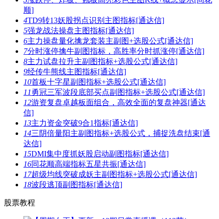
顺]
4
TD9转13妖股拐点识别主图指标[通达信]
5
强龙战法操盘主图指标[通达信]
6
主力操盘量化擒龙套装主副图+选股公式[通达信]
7
分时涨停擒牛副图指标，高胜率分时抓涨停[通达信]
8
主力试盘拉升主副图指标+选股公式[通达信]
9
经传牛熊线主图指标[通达信]
10
首板十字星副图指标+选股公式[通达信]
11
勇冠三军波段底部买点副图指标+选股公式[通达信]
12
游资复盘卓越板面组合，高效全面的复盘神器[通达
信]
13
主力资金突破9合1指标[通达信]
14
三阴倍量阳主副图指标+选股公式，捕捉洗盘结束[通
达信]
15
DMI集中度抓妖股启动副图指标[通达信]
16
同花顺高端指标五星共振[通达信]
17
超级均线突破成妖主副图指标+选股公式[通达信]
18
波段逃顶副图指标[通达信]
股票教程