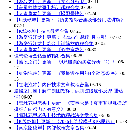
【波段之门】更新：《卖点分析3》
07-31
【高量柱擒龙哥】培训课程合集
07-29
【大盘剧本】更新：《慢即是快》
07-24
【K线乾坤】更新：《历史指标合集及部分用法讲解》
07-21
【K线乾坤】技术教程合集
07-21
【游资混江龙】更新：《2026年课程1月-6月》
07-02
【游资混江龙】炼金士训练营教程合集
07-02
【大盘剧本】更新：《心中有数》
06-30
理想论坛金钻金砖指标合集
06-28
【波段之门】更新：《4只股票的买点分析（2）》
06-
17
【红泡泡冲】更新：《我最近在用的4个动态条件》
06-
15
【红泡泡冲】内部技术文章教程合集
06-15
波段之门庖丁解牛副图指标，识别波段底部反弹[通达
信]
06-07
【雪球花甲老头】更新：《实事求是！尊重客观规律,选
择好方向努力才有意义》
06-06
【雪球花甲老头】技术教程战法文章合集
06-06
【K线乾坤】更新：《2026新选股模式RPS思路》
05-28
【南京路彼岸】内部教程文章合集
05-24