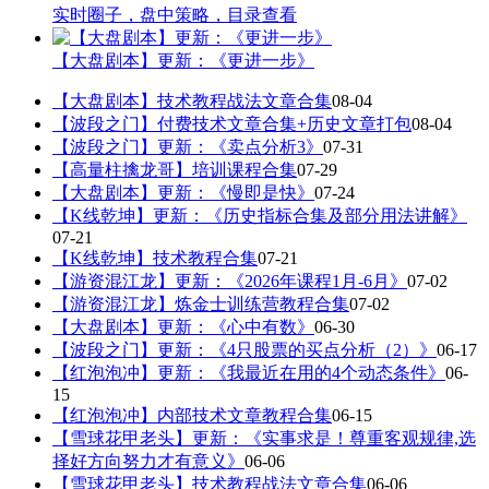
实时圈子，盘中策略，目录查看
【大盘剧本】更新：《更进一步》
【大盘剧本】技术教程战法文章合集
08-04
【波段之门】付费技术文章合集+历史文章打包
08-04
【波段之门】更新：《卖点分析3》
07-31
【高量柱擒龙哥】培训课程合集
07-29
【大盘剧本】更新：《慢即是快》
07-24
【K线乾坤】更新：《历史指标合集及部分用法讲解》
07-21
【K线乾坤】技术教程合集
07-21
【游资混江龙】更新：《2026年课程1月-6月》
07-02
【游资混江龙】炼金士训练营教程合集
07-02
【大盘剧本】更新：《心中有数》
06-30
【波段之门】更新：《4只股票的买点分析（2）》
06-17
【红泡泡冲】更新：《我最近在用的4个动态条件》
06-
15
【红泡泡冲】内部技术文章教程合集
06-15
【雪球花甲老头】更新：《实事求是！尊重客观规律,选
择好方向努力才有意义》
06-06
【雪球花甲老头】技术教程战法文章合集
06-06