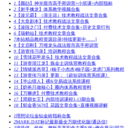
1
【颜劼】神光股市高手密训营+小班课+内部指标
2
【射手擒龙】体系教学视频合集
3
【波元霸】（浪主说）技术教程战法文章合集
4
【大盘剧本】技术教程战法文章合集
5
【波段之门】付费技术文章合集+历史文章打包
6
【瑞鹤仙】技术教程文章合集
7
本站精品教程资源目录[持续更新中……]
8
【文启刚】万维龙头战法股市高手密训营
9
【游资传习录】培训教程合集
10
【雪球花甲老头】技术教程战法文章合集
11
【游资混江龙】炼金士训练营教程合集
12
【情绪派杰哥】(柚子小杰杰)柚子园+龙虎门系列教程
13
【游资传习录】更新：《超短训练营系统课》
14
【半山猎人】裸K交易战法系统课程
15
【奶爸只做核心】圈内体系教程资料
16
【万狮虎】付费技术教程合集
17
【周期女王】内部培训课程1-13期合集
18
【郁金香5678】花园文章合集+直播视频讲解
1
理想论坛金钻金砖指标合集
2
MARK.DAT标记最新最全万能优化版[通达信]
3
涨跌停、炸板、翘板高亮彩色主图K线+概念显示[同花