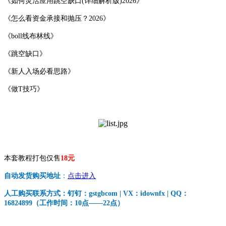
《如何灵活应用跳空缺口(详细解析版)2026》
《怎么看资金承接和抛压？2026》
《boll线布林线》
《跳空缺口》
《新人入场必看思路》
《做T技巧》
本套教程打包仅售
18元
自动发货购买地址
：
点击进入
人工购买联系方式：钉钉：gstgbcom | VX：idownfx | QQ：
16824899（工作时间：10点——22点）