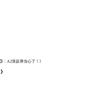
③：A2浪反弹当心了！》
！》