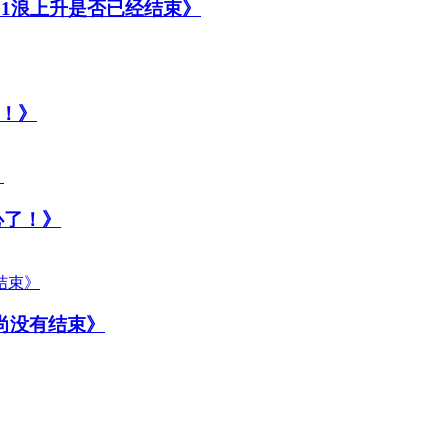
31浪上升是否已经结束》
！》
心了！》
尚没有结束》